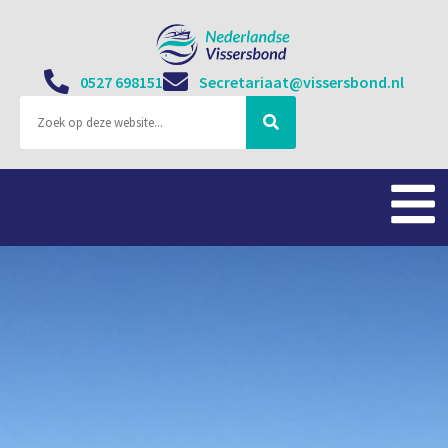
0527 698151
Secretariaat@vissersbond.nl