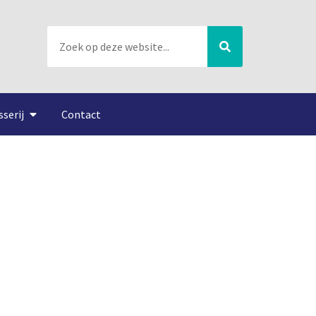
sserij
Contact
tbij