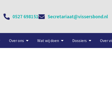
0527 698151
Secretariaat@vissersbond.nl
Over ons
Wat wij doen
Dossiers
Over vi
dienmodel met vis van dich
25 september, 2020