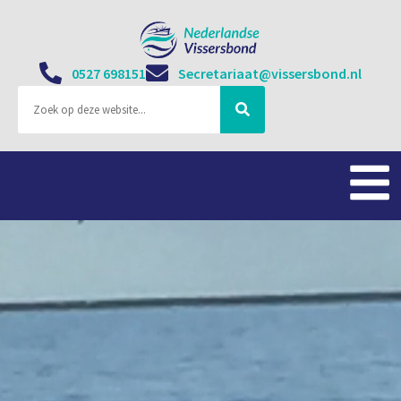
0527 698151
Secretariaat@vissersbond.nl