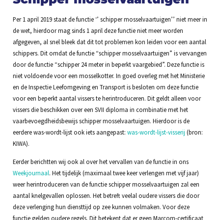
Per 1 april 2019 staat de functie ‘’ schipper mosselvaartuigen’’ niet meer in
de wet, hierdoor mag sinds 1 april deze functie niet meer worden
afgegeven, al snel bleek dat dit tot problemen kon leiden voor een aantal
schippers. Dit omdat de functie “schipper mosselvaartuigen” is vervangen
door de functie “schipper 24 meter in beperkt vaargebied”. Deze functie is
niet voldoende voor een mosselkotter. In goed overleg met het Ministerie
en de Inspectie Leefomgeving en Transport is besloten om deze functie
voor een beperkt aantal vissers te herintroduceren. Dit geldt alleen voor
vissers die beschikken over een SVII diploma in combinatie met het
vaarbevoegdheidsbewijs schipper mosselvaartuigen. Hierdoor is de
eerdere was-wordt-lijst ook iets aangepast:
was-wordt-lijst-visserij
(bron:
KIWA).
Eerder berichtten wij ook al over het vervallen van de functie in ons
Weekjournaal
. Het tijdelijk (maximaal twee keer verlengen met vijf jaar)
weer herintroduceren van de functie schipper mosselvaartuigen zal een
aantal knelgevallen oplossen. Het betreft veelal oudere vissers die door
deze verlenging hun diensttijd op zee kunnen volmaken. Voor deze
functie gelden oudere regels. Dit betekent dat er geen Marcom-certificaat