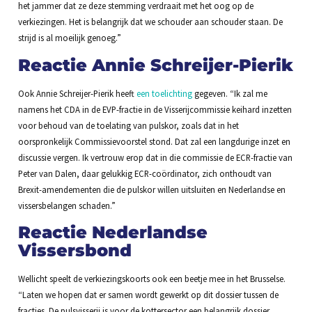
het jammer dat ze deze stemming verdraait met het oog op de
verkiezingen. Het is belangrijk dat we schouder aan schouder staan. De
strijd is al moeilijk genoeg.”
Reactie Annie Schreijer-Pierik
Ook Annie Schreijer-Pierik heeft
een toelichting
gegeven. “Ik zal me
namens het CDA in de EVP-fractie in de Visserijcommissie keihard inzetten
voor behoud van de toelating van pulskor, zoals dat in het
oorspronkelijk Commissievoorstel stond. Dat zal een langdurige inzet en
discussie vergen. Ik vertrouw erop dat in die commissie de ECR-fractie van
Peter van Dalen, daar gelukkig ECR-coördinator, zich onthoudt van
Brexit-amendementen die de pulskor willen uitsluiten en Nederlandse en
vissersbelangen schaden.”
Reactie Nederlandse
Vissersbond
Wellicht speelt de verkiezingskoorts ook een beetje mee in het Brusselse.
“Laten we hopen dat er samen wordt gewerkt op dit dossier tussen de
fracties. De pulsvisserij is voor de kottersector een belangrijk dossier