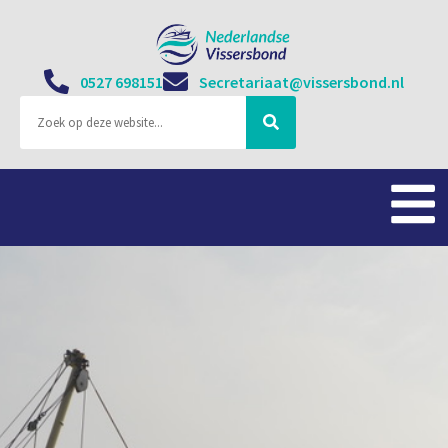
0527 698151
Secretariaat@vissersbond.nl