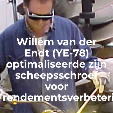
Willem van der
Endt (YE-78)
optimaliseerde zijn
scheepsschroef
voor
rendementsverbeter
1 november, 2018