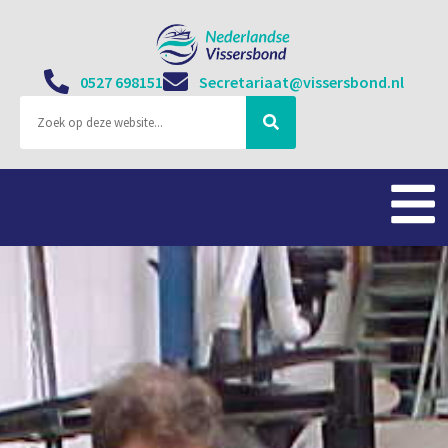
0527 698151
Secretariaat@vissersbond.nl