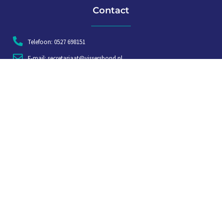
Contact
Telefoon: 0527 698151
E-mail: secretariaat@vissersbond.nl
Adres: Het spijk 20, 8321 WT Urk
Aanmelden voor weekjournaal