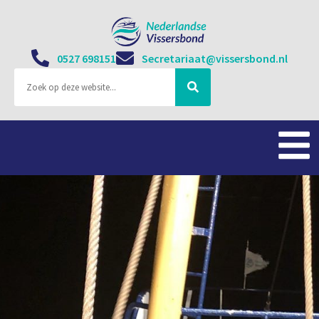
0527 698151
Secretariaat@vissersbond.nl