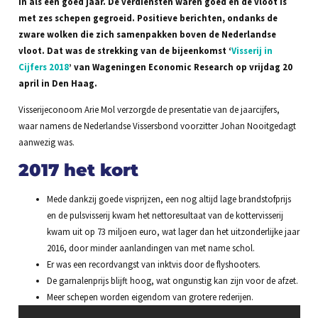
in als een goed jaar. De verdiensten waren goed en de vloot is
met zes schepen gegroeid. Positieve berichten, ondanks de
zware wolken die zich samenpakken boven de Nederlandse
vloot. Dat was de strekking van de bijeenkomst ‘
Visserij in
Cijfers 2018
’ van Wageningen Economic Research op vrijdag 20
april in Den Haag.
Visserijeconoom Arie Mol verzorgde de presentatie van de jaarcijfers,
waar namens de Nederlandse Vissersbond voorzitter Johan Nooitgedagt
aanwezig was.
2017 het kort
Mede dankzij goede visprijzen, een nog altijd lage brandstofprijs
en de pulsvisserij kwam het nettoresultaat van de kottervisserij
kwam uit op 73 miljoen euro, wat lager dan het uitzonderlijke jaar
2016, door minder aanlandingen van met name schol.
Er was een recordvangst van inktvis door de flyshooters.
De garnalenprijs blijft hoog, wat ongunstig kan zijn voor de afzet.
Meer schepen worden eigendom van grotere rederijen.