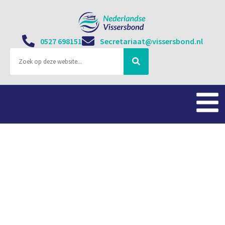
0527 698151
Secretariaat@vissersbond.nl
Visserijsector in