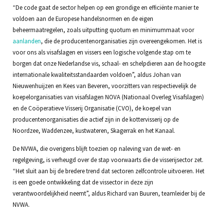
“De code gaat de sector helpen op een grondige en efficiënte manier te
voldoen aan de Europese handelsnormen en de eigen
beheermaatregelen, zoals uitputting quotum en minimummaat voor
aanlanden
, die de producentenorganisaties zijn overeengekomen. Het is
voor ons als visafslagen en vissers een logische volgende stap om te
borgen dat onze Nederlandse vis, schaal- en schelpdieren aan de hoogste
internationale kwaliteitsstandaarden voldoen”, aldus Johan van
Nieuwenhuijzen en Kees van Beveren, voorzitters van respectievelijk de
koepelorganisaties van visafslagen NOVA (Nationaal Overleg Visafslagen)
en de Coöperatieve Visserij Organisatie (CVO), de koepel van
producentenorganisaties die actief zijn in de kottervisserij op de
Noordzee, Waddenzee, kustwateren, Skagerrak en het Kanaal.
De NVWA, die overigens blijft toezien op naleving van de wet- en
regelgeving, is verheugd over de stap voorwaarts die de visserijsector zet.
“Het sluit aan bij de bredere trend dat sectoren zelfcontrole uitvoeren. Het
is een goede ontwikkeling dat de vissector in deze zijn
verantwoordelijkheid neemt”, aldus Richard van Buuren, teamleider bij de
NVWA.