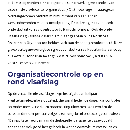
In de visserij worden binnen regionale samenwerkingsverbanden van
vissers – de producentenorganisaties (PO’s) – veel eigen maatregelen
overeengekomen omtrent minimummaat van aanlanden,
weekendverboden en quotumuitputting. De naleving maakt nu ook
onderdeel uit van de Controlecode Handelsnormen. “Ook de onder
Engelse vlag varende vissers die zijn aangesloten bij de North Sea
Fishermen’s Organisation hebben zich aan de code geconformeerd. Deze
groep vertegenwoordigt een groot aandeel van de Nederlandse aanvoer,
dus extra bijzonder en belangrijk dat zij ook meedoen”, aldus CVO-
voorzitter Kees van Beveren.
Organisatiecontrole op en
rond visafslag
Op de verschillende visafslagen zijn het afgelopen halfjaar
kwaliteitsmedewerkers opgeleid, die vanaf heden de dagelijkse controles
op onder meer versheid en maatvoering uitvoeren. Ook worden de
schepen drie keer per jaar volgens een uitgebreid protocol gecontroleerd.
“De resultaten worden aan de desbetreffende visser teruggekoppeld,
zodat deze ook goed inzage heeft in wat de controleurs vaststellen en