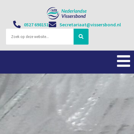
0527 698151
Secretariaat@vissersbond.nl