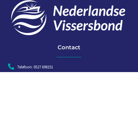
Contact
Telefoon: 0527 698151
E-mail: secretariaat@vissersbond.nl
Adres: Het spijk 20, 8321 WT Urk
Aanmelden voor weekjournaal