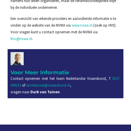
namens hun leden organiseren, maar de verantwoordelijkheid blijft
bij de individuele ondernemer.
Een overzicht van erkende providers en aanvullende informatie is te
vinden op de website van de NVWA via
www.nvwa.nl
(zoek op
VMS
).
Voor vragen kunt u contact opnemen met de NVWA via
fmc@nvwa.nl
.
Voor Meer Informatie
Contact opnemen met het team Nederlandse Vissersbond, T
0527-
698151
of
secretariaat@vissersbond.nl
,
vragen naar
Durk van Tuinen
.