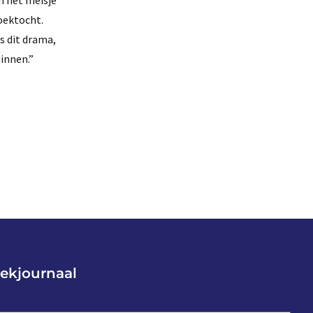
n het meisje
oektocht.
s dit drama,
innen.”
ekjournaal