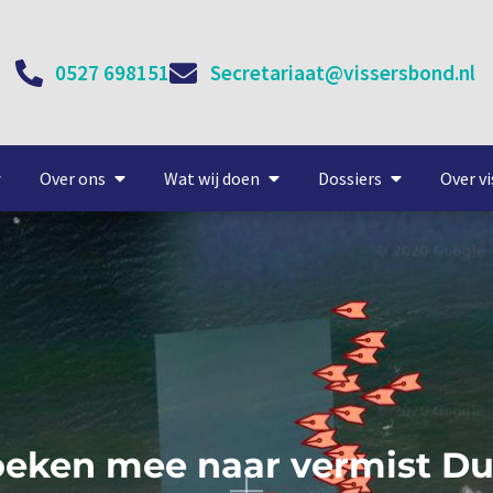
0527 698151
Secretariaat@vissersbond.nl
Over ons
Wat wij doen
Dossiers
Over vi
oeken mee naar vermist Du