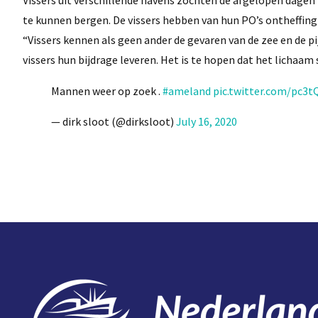
Vissers uit verschillende havens zochten de afgelopen dagen
te kunnen bergen. De vissers hebben van hun PO’s ontheffi
“Vissers kennen als geen ander de gevaren van de zee en de pi
vissers hun bijdrage leveren. Het is te hopen dat het lichaa
Mannen weer op zoek .
#ameland
pic.twitter.com/pc3
— dirk sloot (@dirksloot)
July 16, 2020