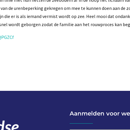
 in linie met hun netten de zeebodem af in de hoop het lichaam va
ng van de urenbeperking gekregen om mee te kunnen doen aan de z
jn die er is als iemand vermist wordt op zee. Heel mooi dat ondank
m snel wordt geborgen zodat de familie aan het rouwproces kan beg
tQPGZCf
Aanmelden voor we