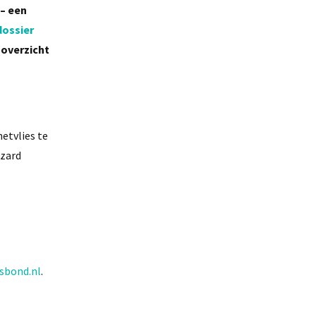
 – een
dossier
 overzicht
etvlies te
azard
sbond.nl
.