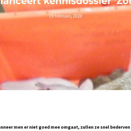
 lanceert kennisdossier ‘Zor
19 februari, 2020
Wanneer men er niet goed mee omgaat, zullen ze snel bederven