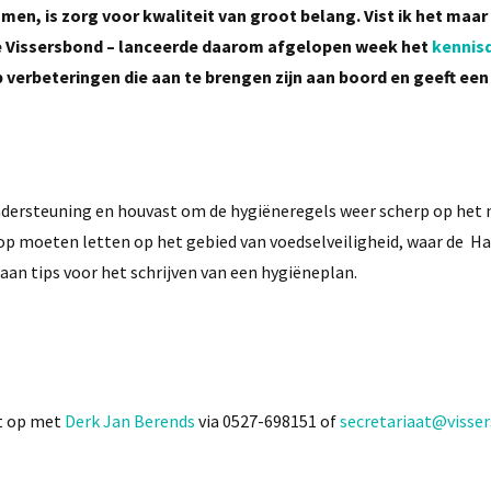
n, is zorg voor kwaliteit van groot belang. Vist ik het maar
e Vissersbond – lanceerde daarom afgelopen week het
kennis
p verbeteringen die aan te brengen zijn aan boord en geeft een
ondersteuning en houvast om de hygiëneregels weer scherp op het n
 op moeten letten op het gebied van voedselveiligheid, waar de H
aan tips voor het schrijven van een hygiëneplan.
t op met
Derk Jan Berends
via 0527-698151 of
secretariaat@visser