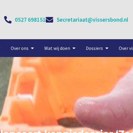
0527 698151
Secretariaat@vissersbond.nl
Over ons
Wat wij doen
Dossiers
Over vi