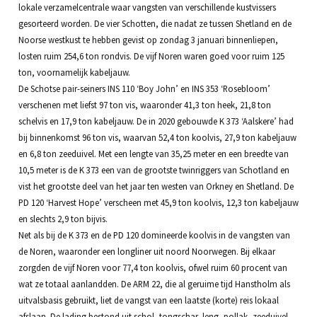
lokale verzamelcentrale waar vangsten van verschillende kustvissers
gesorteerd worden. De vier Schotten, die nadat ze tussen Shetland en de
Noorse westkust te hebben gevist op zondag 3 januari binnenliepen,
losten ruim 254,6 ton rondvis. De vijf Noren waren goed voor ruim 125
ton, voornamelijk kabeljauw.
De Schotse pair-seiners INS 110 ‘Boy John’ en INS 353 ‘Rosebloom’
verschenen met liefst 97 ton vis, waaronder 41,3 ton heek, 21,8 ton
schelvis en 17,9 ton kabeljauw. De in 2020 gebouwde K 373 ‘Aalskere’ had
bij binnenkomst 96 ton vis, waarvan 52,4 ton koolvis, 27,9 ton kabeljauw
en 6,8 ton zeeduivel. Met een lengte van 35,25 meter en een breedte van
10,5 meter is de K 373 een van de grootste twinriggers van Schotland en
vist het grootste deel van het jaar ten westen van Orkney en Shetland. De
PD 120 ‘Harvest Hope’ verscheen met 45,9 ton koolvis, 12,3 ton kabeljauw
en slechts 2,9 ton bijvis.
Net als bij de K 373 en de PD 120 domineerde koolvis in de vangsten van
de Noren, waaronder een longliner uit noord Noorwegen. Bij elkaar
zorgden de vijf Noren voor 77,4 ton koolvis, ofwel ruim 60 procent van
wat ze totaal aanlandden. De ARM 22, die al geruime tijd Hanstholm als
uitvalsbasis gebruikt, liet de vangst van een laatste (korte) reis lokaal
afslaan. De lading bestond uit schol, tongschar, leng, pollak, zeeduivel