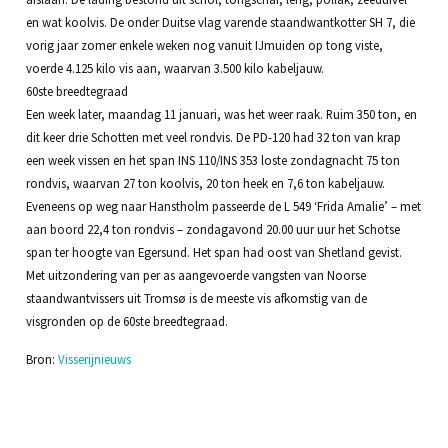
en wat koolvis. De onder Duitse vlag varende staandwantkotter SH 7, die
vorig jaar zomer enkele weken nog vanuit IJmuiden op tong viste,
voerde 4.125 kilo vis aan, waarvan 3.500 kilo kabeljauw.
60ste breedtegraad
Een week later, maandag 11 januari, was het weer raak. Ruim 350 ton, en
dit keer drie Schotten met veel rondvis. De PD-120 had 32 ton van krap
een week vissen en het span INS 110/INS 353 loste zondagnacht 75 ton
rondvis, waarvan 27 ton koolvis, 20 ton heek en 7,6 ton kabeljauw.
Eveneens op weg naar Hanstholm passeerde de L 549 ‘Frida Amalie’ – met
aan boord 22,4 ton rondvis – zondagavond 20.00 uur uur het Schotse
span ter hoogte van Egersund. Het span had oost van Shetland gevist.
Met uitzondering van per as aangevoerde vangsten van Noorse
staandwantvissers uit Tromsø is de meeste vis afkomstig van de
visgronden op de 60ste breedtegraad.
Bron:
Visserijnieuws