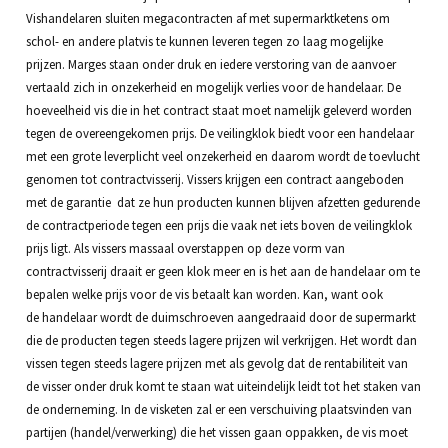
Vishandelaren sluiten megacontracten af met supermarktketens om
schol- en andere platvis te kunnen leveren tegen zo laag mogelijke
prijzen. Marges staan onder druk en iedere verstoring van de aanvoer
vertaald zich in onzekerheid en mogelijk verlies voor de handelaar. De
hoeveelheid vis die in het contract staat moet namelijk geleverd worden
tegen de overeengekomen prijs. De veilingklok biedt voor een handelaar
met een grote leverplicht veel onzekerheid en daarom wordt de toevlucht
genomen tot contractvisserij. Vissers krijgen een contract aangeboden
met de garantie dat ze hun producten kunnen blijven afzetten gedurende
de contractperiode tegen een prijs die vaak net iets boven de veilingklok
prijs ligt. Als vissers massaal overstappen op deze vorm van
contractvisserij draait er geen klok meer en is het aan de handelaar om te
bepalen welke prijs voor de vis betaalt kan worden. Kan, want ook
de handelaar wordt de duimschroeven aangedraaid door de supermarkt
die de producten tegen steeds lagere prijzen wil verkrijgen. Het wordt dan
vissen tegen steeds lagere prijzen met als gevolg dat de rentabiliteit van
de visser onder druk komt te staan wat uiteindelijk leidt tot het staken van
de onderneming. In de visketen zal er een verschuiving plaatsvinden van
partijen (handel/verwerking) die het vissen gaan oppakken, de vis moet