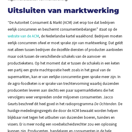
Uitsluiten van marktwerking
“De Autoriteit Consument & Markt (
ACM
) ziet erop toe dat bedrijven
eerlijk concurreren en beschermt consumentenbelangen” staat op de
website van de ACM
, de Nederlandse kartel waakhond. Bedrijven moeten
eerlijk concurreren ofwel er moet sprake zijn van marktwerking. Dat geldt
niet alleen tussen bedrijven die dezelfde diensten of producten aanbieden
maar ook tussen de verschillende schakels van de aanvoer- en
productieketens. Op het moment dat er tussen de schakels in een keten
een partij een grote machtspositie heeft zoals in het geval van de
supermarkten, kan er van eerlijke concurrentie geen sprake meer zijn. In
de agro-foodketen is er sprake van trechtervorming waarbij duizenden
producenten leveren aan slechts een paar supermarktketens die het
vervolgens weer verspreiden onder miljoenen consumenten. Jacco
Geurts beschreef dit heel goed in het radioprogramma
De Ochtenden
. De
huidige mededingingsregels die door de ACM bewaakt worden helpen
blijkbaar niet tegen het uitbuiten van duizenden boeren, tuinders en
vissers. Er is meer nodig een voedselscheidsrechter zou een oplossing
kunnen zijn. Producenten, handelaren en consumenten in de hele