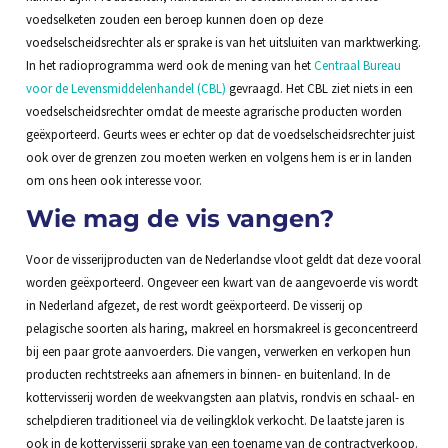
voedselketen zouden een beroep kunnen doen op deze
voedselscheidsrechter als er sprake is van het uitsluiten van marktwerking.
In het radioprogramma werd ook de mening van het
Centraal Bureau
voor de Levensmiddelenhandel (CBL)
gevraagd. Het CBL ziet niets in een
voedselscheidsrechter omdat de meeste agrarische producten worden
geëxporteerd. Geurts wees er echter op dat de voedselscheidsrechter juist
ook over de grenzen zou moeten werken en volgens hem is er in landen
om ons heen ook interesse voor.
Wie mag de vis vangen?
Voor de visserijproducten van de Nederlandse vloot geldt dat deze vooral
worden geëxporteerd. Ongeveer een kwart van de aangevoerde vis wordt
in Nederland afgezet, de rest wordt geëxporteerd. De visserij op
pelagische soorten als haring, makreel en horsmakreel is geconcentreerd
bij een paar grote aanvoerders. Die vangen, verwerken en verkopen hun
producten rechtstreeks aan afnemers in binnen- en buitenland. In de
kottervisserij worden de weekvangsten aan platvis, rondvis en schaal- en
schelpdieren traditioneel via de veilingklok verkocht. De laatste jaren is
ook in de kottervisserij sprake van een toename van de contractverkoop.