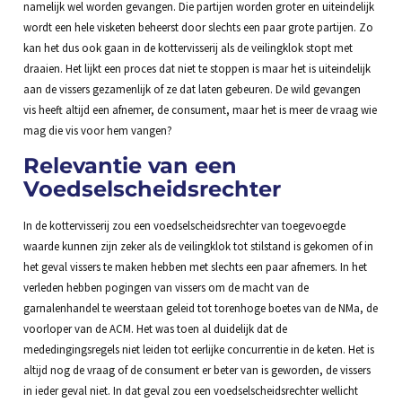
namelijk wel worden gevangen. Die partijen worden groter en uiteindelijk
wordt een hele visketen beheerst door slechts een paar grote partijen. Zo
kan het dus ook gaan in de kottervisserij als de veilingklok stopt met
draaien. Het lijkt een proces dat niet te stoppen is maar het is uiteindelijk
aan de vissers gezamenlijk of ze dat laten gebeuren. De wild gevangen
vis heeft altijd een afnemer, de consument, maar het is meer de vraag wie
mag die vis voor hem vangen?
Relevantie van een
Voedselscheidsrechter
In de kottervisserij zou een voedselscheidsrechter van toegevoegde
waarde kunnen zijn zeker als de veilingklok tot stilstand is gekomen of in
het geval vissers te maken hebben met slechts een paar afnemers. In het
verleden hebben pogingen van vissers om de macht van de
garnalenhandel te weerstaan geleid tot torenhoge boetes van de NMa, de
voorloper van de ACM. Het was toen al duidelijk dat de
mededingingsregels niet leiden tot eerlijke concurrentie in de keten. Het is
altijd nog de vraag of de consument er beter van is geworden, de vissers
in ieder geval niet. In dat geval zou een voedselscheidsrechter wellicht