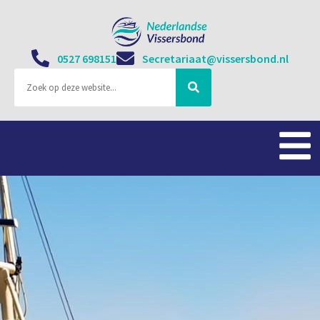
0527 698151
Secretariaat@vissersbond.nl