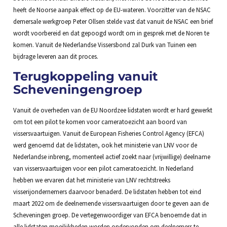
heeft de Noorse aanpak effect op de EU-wateren. Voorzitter van de NSAC
demersale werkgroep Peter Ollsen stelde vast dat vanuit de NSAC een brief
wordt voorbereid en dat gepoogd wordt om in gesprek met de Noren te
komen. Vanuit de Nederlandse Vissersbond zal Durk van Tuinen een
bijdrage leveren aan dit proces.
Terugkoppeling vanuit
Scheveningengroep
Vanuit de overheden van de EU Noordzee lidstaten wordt er hard gewerkt
om tot een pilot te komen voor cameratoezicht aan boord van
vissersvaartuigen. Vanuit de European Fisheries Control Agency (EFCA)
werd genoemd dat de lidstaten, ook het ministerie van LNV voor de
Nederlandse inbreng, momenteel actief zoekt naar (vrijwillige) deelname
van vissersvaartuigen voor een pilot cameratoezicht. In Nederland
hebben we ervaren dat het ministerie van LNV rechtstreeks
visserijondernemers daarvoor benaderd. De lidstaten hebben tot eind
maart 2022 om de deelnemende vissersvaartuigen door te geven aan de
Scheveningen groep. De vertegenwoordiger van EFCA benoemde dat in
alle lidstaten moeilijkheden worden ondervonden om deelnemers te