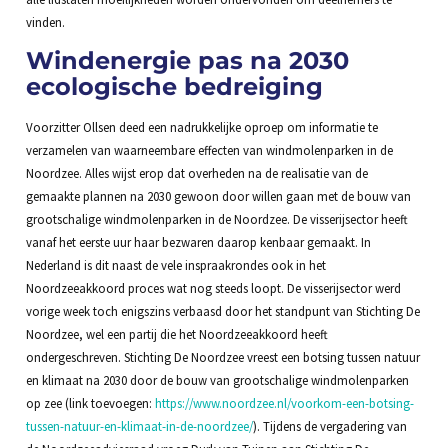
vinden.
Windenergie pas na 2030
ecologische bedreiging
Voorzitter Ollsen deed een nadrukkelijke oproep om informatie te
verzamelen van waarneembare effecten van windmolenparken in de
Noordzee. Alles wijst erop dat overheden na de realisatie van de
gemaakte plannen na 2030 gewoon door willen gaan met de bouw van
grootschalige windmolenparken in de Noordzee. De visserijsector heeft
vanaf het eerste uur haar bezwaren daarop kenbaar gemaakt. In
Nederland is dit naast de vele inspraakrondes ook in het
Noordzeeakkoord proces wat nog steeds loopt. De visserijsector werd
vorige week toch enigszins verbaasd door het standpunt van Stichting De
Noordzee, wel een partij die het Noordzeeakkoord heeft
ondergeschreven. Stichting De Noordzee vreest een botsing tussen natuur
en klimaat na 2030 door de bouw van grootschalige windmolenparken
op zee (link toevoegen:
https://www.noordzee.nl/voorkom-een-botsing-
tussen-natuur-en-klimaat-in-de-noordzee/
). Tijdens de vergadering van