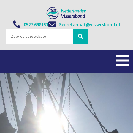
0527 698151
Secretariaat@vissersbond.nl