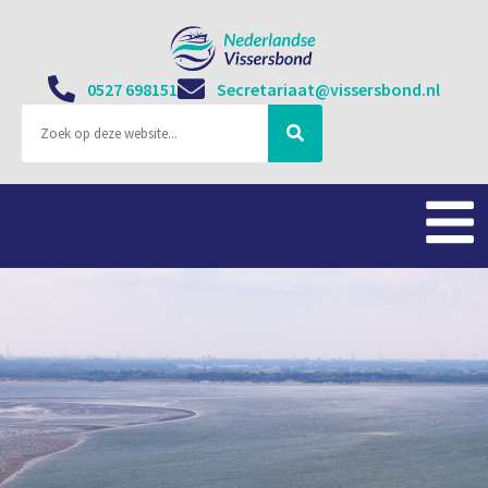
0527 698151
Secretariaat@vissersbond.nl