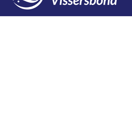
Contact
Telefoon: 0527 698151
E-mail: secretariaat@vissersbond.nl
Adres: Het spijk 20, 8321 WT Urk
Aanmelden voor weekjournaal