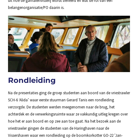
uit hoe de garnalenvisserij wordt beheerd en wat de rol van een
belangenorganisatie/PO daarin is.
Rondleiding
Na de presentaties ging de groep studenten aan boord van de vriestrawler
SCH-6 ‘Alida’ waar eerste stuurman Gerard Tanis een rondleiding
verzorgde. De studenten werden meegenomen naar de brug, het
achterdek en de verwerkingsruimte waar ze vakkundig uitleg kregen over
hoe het er aan boord en op zee aan toe gaat. Na het bezoek aan de
vriestrawler gingen de studenten van de Haringhaven naar de
Vissershaven waar een rondleiding op de boomkorkotter GO-22 ’Jan-