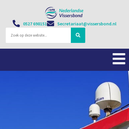
0527 698151
Secretariaat@vissersbond.nl