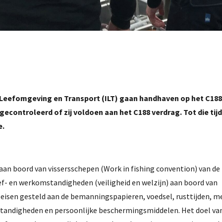
Leefomgeving en Transport (ILT) gaan handhaven op het C188
gecontroleerd of zij voldoen aan het C188 verdrag. Tot die tij
e.
aan boord van vissersschepen (Work in fishing convention) van de
ef- en werkomstandigheden (veiligheid en welzijn) aan boord van
 eisen gesteld aan de bemanningspapieren, voedsel, rusttijden, m
andigheden en persoonlijke beschermingsmiddelen. Het doel va