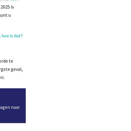
 2025 is
kunt u
, hoe is dat?
orde te
rgste geval,
en.
vragen naar