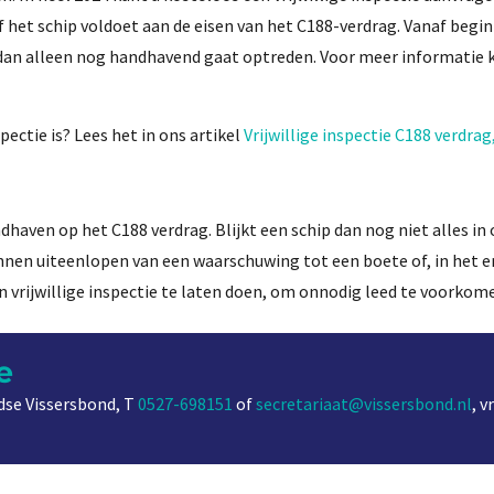
 het schip voldoet aan de eisen van het C188-verdrag. Vanaf begin
T dan alleen nog handhavend gaat optreden. Voor meer informatie 
pectie is? Lees het in ons artikel
Vrijwillige inspectie C188 verdrag
haven op het C188 verdrag. Blijkt een schip dan nog niet alles in 
nen uiteenlopen van een waarschuwing tot een boete of, in het e
 vrijwillige inspectie te laten doen, om onnodig leed te voorkom
e
se Vissersbond, T
0527-698151
of
secretariaat@vissersbond.nl
, 