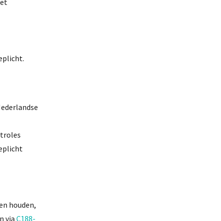
het
plicht.
 Nederlandse
troles
eplicht
ten houden,
n via
C188-