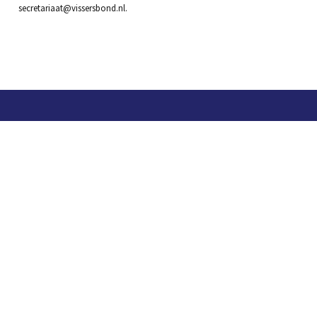
secretariaat@vissersbond.nl.
Contact
Telefoon: 0527 698151