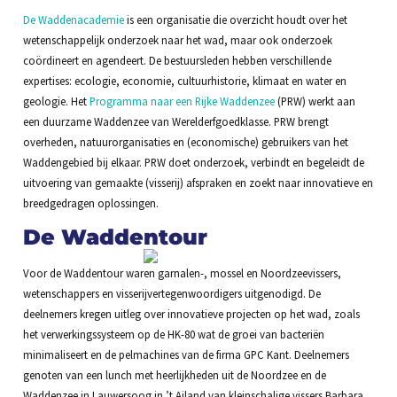
De Waddenacademie
is een organisatie die overzicht houdt over het
wetenschappelijk onderzoek naar het wad, maar ook onderzoek
coördineert en agendeert. De bestuursleden hebben verschillende
expertises: ecologie, economie, cultuurhistorie, klimaat en water en
geologie. Het
Programma naar een Rijke Waddenzee
(PRW) werkt aan
een duurzame Waddenzee van Werelderfgoedklasse. PRW brengt
overheden, natuurorganisaties en (economische) gebruikers van het
Waddengebied bij elkaar. PRW doet onderzoek, verbindt en begeleidt de
uitvoering van gemaakte (visserij) afspraken en zoekt naar innovatieve en
breedgedragen oplossingen.
De Waddentour
Voor de Waddentour waren garnalen-, mossel en Noordzeevissers,
wetenschappers en visserijvertegenwoordigers uitgenodigd. De
deelnemers kregen uitleg over innovatieve projecten op het wad, zoals
het verwerkingssysteem op de HK-80 wat de groei van bacteriën
minimaliseert en de pelmachines van de firma GPC Kant. Deelnemers
genoten van een lunch met heerlijkheden uit de Noordzee en de
Waddenzee in Lauwersoog in ’t Ailand van kleinschalige vissers Barbara