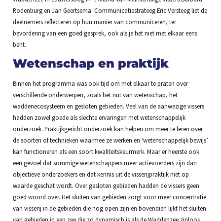
Rodenburg en Jan Geertsema. Communicatiestrateeg Eric Versteeg liet de
deelnemers reflecteren op hun manier van communiceren, ter
bevordering van een goed gesprek, ook als je het niet met elkaar eens
bent.
Wetenschap en praktijk
Binnen het programma was ook tijd om met elkaar te praten over
verschillende onderwerpen, zoals het nut van wetenschap, het
waddenecosysteem en gesloten gebieden. Veel van de aanwezige vissers
hadden zowel goede als slechte ervaringen met wetenschappelijk
onderzoek. Praktijkgericht onderzoek kan helpen om meer te leren over
de soorten of technieken waarmee ze werken en ‘wetenschappelijk bewijs’
kan functioneren als een soort kwaliteitskeurmerk. Maar er heerste ook
een gevoel dat sommige wetenschappers meer actievoerders zijn dan
objectieve onderzoekers en dat kennis uit de visserijpraktijk niet op
waarde geschat wordt. Over gesloten gebieden hadden de vissers geen
goed woord over. Het sluiten van gebieden zorgt voor meer concentratie
van visserij in de gebieden die nog open zijn en bovendien lijkt het sluiten
van gebieden in een zee die zo dynamisch is als de Waddenzee zinloos.