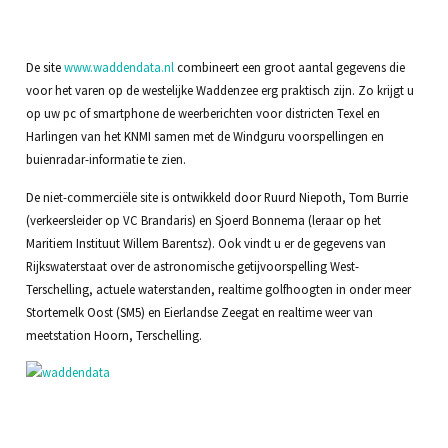
De site
www.waddendata.nl
combineert een groot aantal gegevens die
voor het varen op de westelijke Waddenzee erg praktisch zijn. Zo krijgt u
op uw pc of smartphone de weerberichten voor districten Texel en
Harlingen van het KNMI samen met de Windguru voorspellingen en
buienradar-informatie te zien.
De niet-commerciële site is ontwikkeld door Ruurd Niepoth, Tom Burrie
(verkeersleider op VC Brandaris) en Sjoerd Bonnema (leraar op het
Maritiem Instituut Willem Barentsz). Ook vindt u er de gegevens van
Rijkswaterstaat over de astronomische getijvoorspelling West-
Terschelling, actuele waterstanden, realtime golfhoogten in onder meer
Stortemelk Oost (SM5) en Eierlandse Zeegat en realtime weer van
meetstation Hoorn, Terschelling.