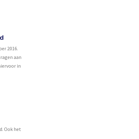
gd
ber 2016.
jdragen aan
iervoor in
d. Ook het