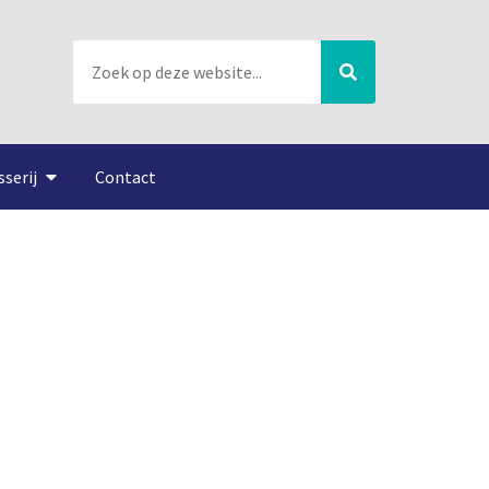
sserij
Contact