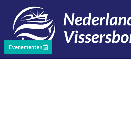
Evenementen
Contact
Telefoon: 0527 698151
E-mail: secretariaat@vissersbond.nl
Adres: Het spijk 20, 8321 WT Urk