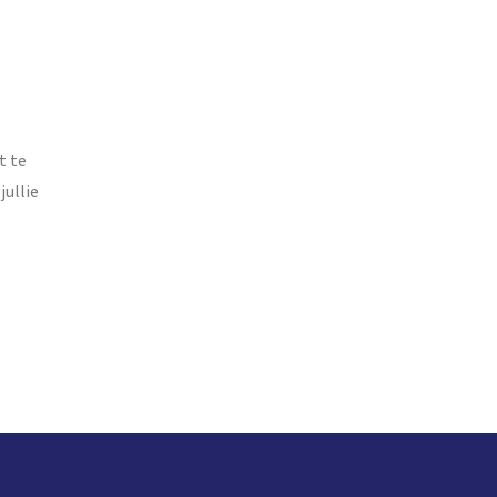
t te
jullie