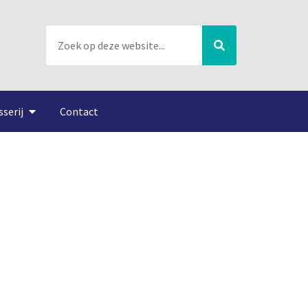
sserij
Contact