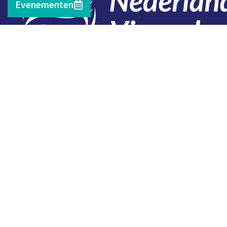
Evenementen
Contact
Telefoon: 0527 698151
E-mail: secretariaat@vissersbond.nl
Adres: Het spijk 20, 8321 WT Urk