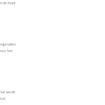
om de hoek
aangeraden
voor het
fval wordt
 tot