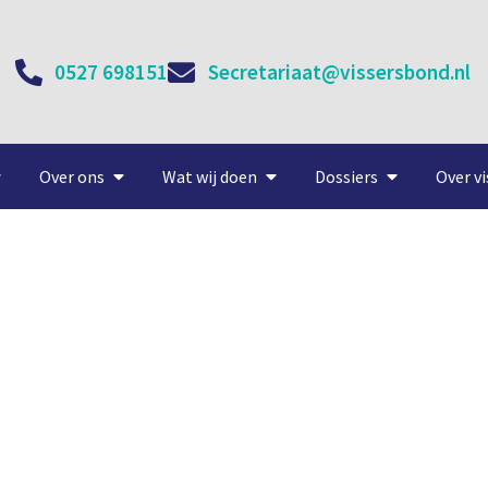
0527 698151
Secretariaat@vissersbond.nl
Over ons
Wat wij doen
Dossiers
Over vi