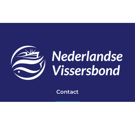
Contact
Telefoon: 0527 698151
E-mail: secretariaat@vissersbond.nl
Adres: Het spijk 20, 8321 WT Urk