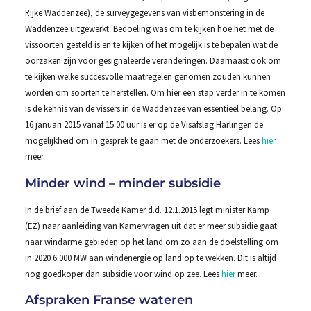
Rijke Waddenzee), de surveygegevens van visbemonstering in de
Waddenzee uitgewerkt. Bedoeling was om te kijken hoe het met de
vissoorten gesteld is en te kijken of het mogelijk is te bepalen wat de
oorzaken zijn voor gesignaleerde veranderingen. Daarnaast ook om
te kijken welke succesvolle maatregelen genomen zouden kunnen
worden om soorten te herstellen. Om hier een stap verder in te komen
is de kennis van de vissers in de Waddenzee van essentieel belang. Op
16 januari 2015 vanaf 15:00 uur is er op de Visafslag Harlingen de
mogelijkheid om in gesprek te gaan met de onderzoekers. Lees
hier
meer.
Minder wind – minder subsidie
In de brief aan de Tweede Kamer d.d. 12.1.2015 legt minister Kamp
(EZ) naar aanleiding van Kamervragen uit dat er meer subsidie gaat
naar windarme gebieden op het land om zo aan de doelstelling om
in 2020 6.000 MW aan windenergie op land op te wekken. Dit is altijd
nog goedkoper dan subsidie voor wind op zee. Lees
hier
meer.
Afspraken Franse wateren