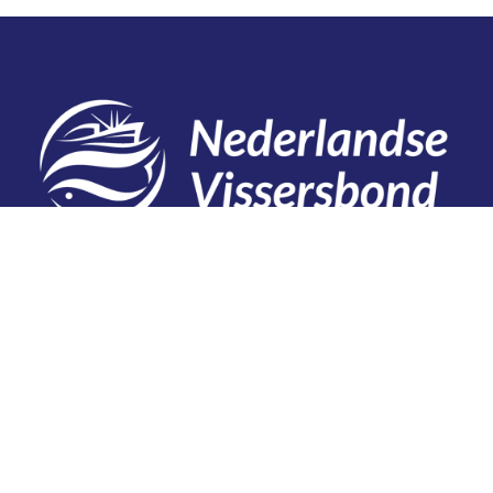
Contact
Telefoon: 0527 698151
E-mail: secretariaat@vissersbond.nl
Adres: Het spijk 20, 8321 WT Urk