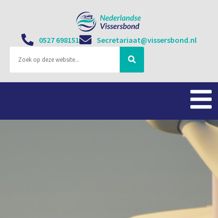
0527 698151
Secretariaat@vissersbond.nl