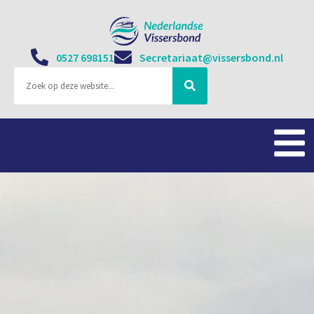
0527 698151
Secretariaat@vissersbond.nl