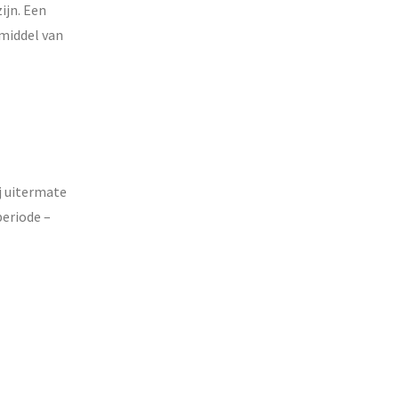
ijn. Een
 middel van
j uitermate
periode –