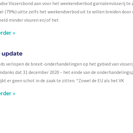
dse Vissersbond aan voor het weekendverbod garnalenvisserij te z
el (79%) uitte zelfs het weekendverbod uit te willen breiden door
eeld minder visuren en/of het
rder »
t update
ds verlopen de brexit-onderhandelingen op het gebied van visseri
Ondanks dat 31 december 2020 – het einde van de onderhandelings
ijkt er geen schot in de zaak te zitten. “Zowel de EU als het VK
rder »