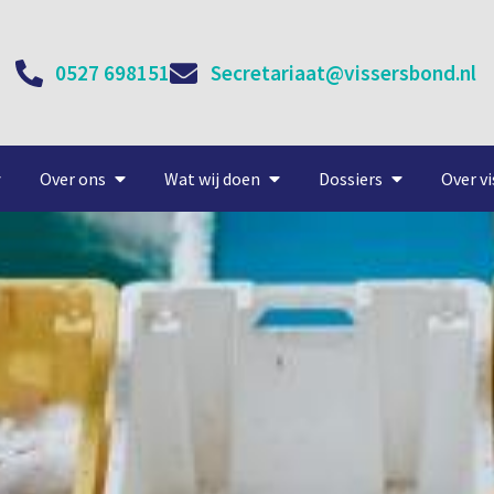
0527 698151
Secretariaat@vissersbond.nl
Over ons
Wat wij doen
Dossiers
Over vi