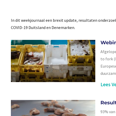
In dit weekjournaal een brexit update, resultaten onderzo
COVID-19 Duitsland en Denemarken.
Webin
Afgelope
to fork 
Europese
duurzam
Lees Ve
Resul
93% van 