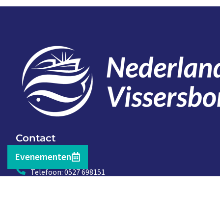
Contact
Evenementen
Telefoon: 0527 698151
E-mail: secretariaat@vissersbond.nl
Adres: Het spijk 20, 8321 WT Urk