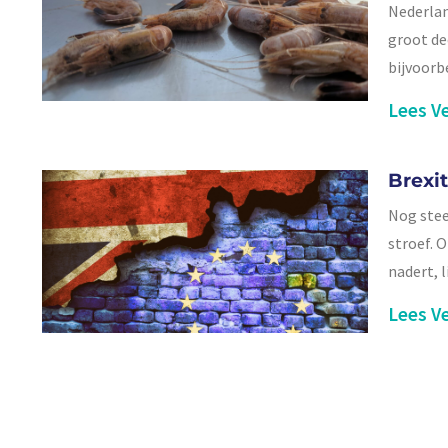
Nederlan
groot de
bijvoorb
Lees Ve
Brexi
Nog stee
stroef. 
nadert, l
Lees Ve