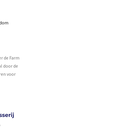
ondom
er de Farm
al door de
ren voor
serij
e