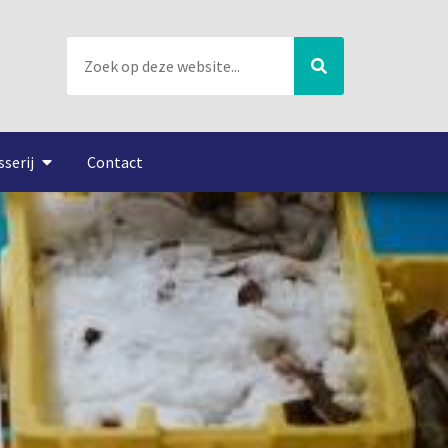
sserij
Contact