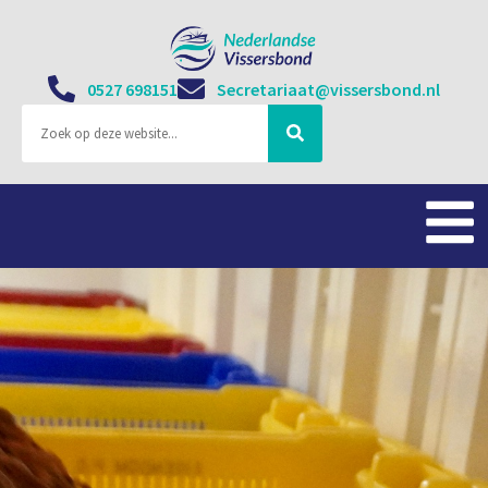
0527 698151
Secretariaat@vissersbond.nl