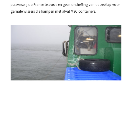
pulsvisserij op Franse televisie en geen ontheffing van de zeeflap voor
garnalenvissers die kampen met afval MSC containers.
Di
sa