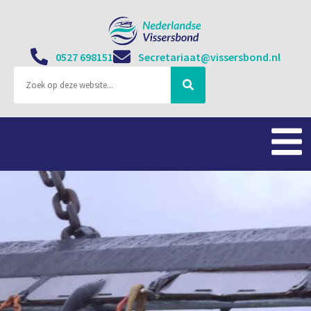
0527 698151
Secretariaat@vissersbond.nl