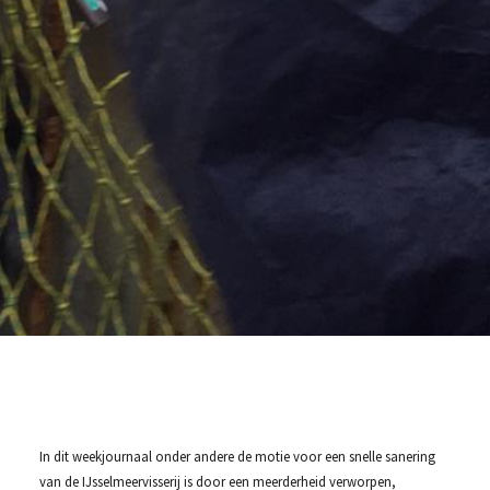
In dit weekjournaal onder andere de motie voor een snelle sanering
van de IJsselmeervisserij is door een meerderheid verworpen,