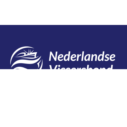
Contact
Telefoon: 0527 698151
E-mail: secretariaat@vissersbond.nl
Adres: Het spijk 20, 8321 WT Urk