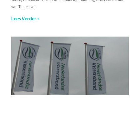
van Tuinen was
Lees Verder »
In
Ne
me
ui
se