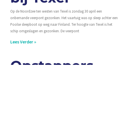
Op de Noordzee ten westen van Texel is zondag 30 april een
onbemande veerpont gezonken. Het vaartuig was op sleep achter een
Poolse sleepboot op weg naar Finland. Ter hoogte van Texel is het
schip omgeslagen en gezonken. De veerpont
Lees Verder »
Opstappers
gezocht voor
jaarlijkse
boomkor
survey