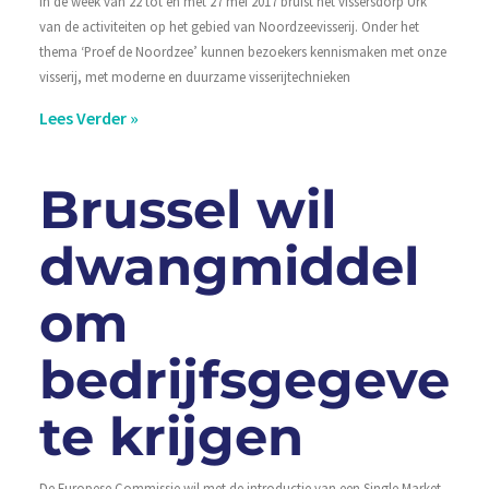
In de week van 22 tot en met 27 mei 2017 bruist het vissersdorp Urk
van de activiteiten op het gebied van Noordzeevisserij. Onder het
thema ‘Proef de Noordzee’ kunnen bezoekers kennismaken met onze
visserij, met moderne en duurzame visserijtechnieken
Lees Verder »
Brussel wil
dwangmiddel
om
bedrijfsgegeven
te krijgen
De Europese Commissie wil met de introductie van een Single Market