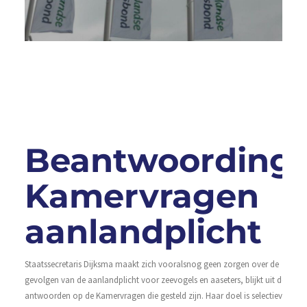
La
is
(o
ond
we
Le
Beantwoording
Kamervragen
aanlandplicht
Staatssecretaris Dijksma maakt zich vooralsnog geen zorgen over de
gevolgen van de aanlandplicht voor zeevogels en aaseters, blijkt uit de
antwoorden op de Kamervragen die gesteld zijn. Haar doel is selectiever