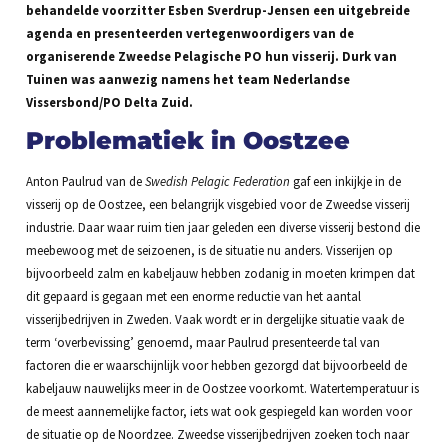
behandelde voorzitter Esben Sverdrup-Jensen een uitgebreide
agenda en presenteerden vertegenwoordigers van de
organiserende Zweedse Pelagische PO hun visserij. Durk van
Tuinen was aanwezig namens het team Nederlandse
Vissersbond/PO Delta Zuid.
Problematiek in Oostzee
Anton Paulrud van de
Swedish Pelagic Federation
gaf een inkijkje in de
visserij op de Oostzee, een belangrijk visgebied voor de Zweedse visserij
industrie. Daar waar ruim tien jaar geleden een diverse visserij bestond die
meebewoog met de seizoenen, is de situatie nu anders. Visserijen op
bijvoorbeeld zalm en kabeljauw hebben zodanig in moeten krimpen dat
dit gepaard is gegaan met een enorme reductie van het aantal
visserijbedrijven in Zweden. Vaak wordt er in dergelijke situatie vaak de
term ‘overbevissing’ genoemd, maar Paulrud presenteerde tal van
factoren die er waarschijnlijk voor hebben gezorgd dat bijvoorbeeld de
kabeljauw nauwelijks meer in de Oostzee voorkomt. Watertemperatuur is
de meest aannemelijke factor, iets wat ook gespiegeld kan worden voor
de situatie op de Noordzee. Zweedse visserijbedrijven zoeken toch naar