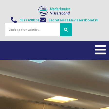
0527 698151
Secretariaat@vissersbond.nl