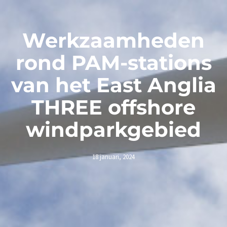
Werkzaamheden
rond PAM-stations
van het East Anglia
THREE offshore
windparkgebied
18 januari, 2024