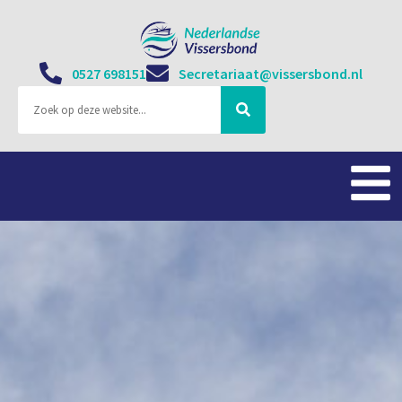
0527 698151
Secretariaat@vissersbond.nl