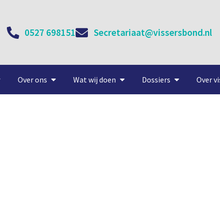
0527 698151
Secretariaat@vissersbond.nl
Over ons
Wat wij doen
Dossiers
Over vi
aalt schoonmaken Texelse
25 oktober, 2016