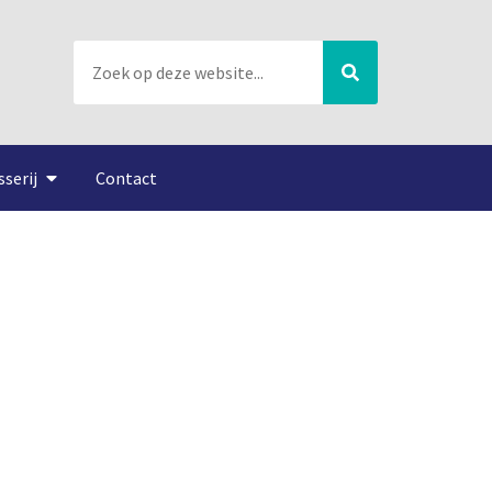
sserij
Contact
 havens?