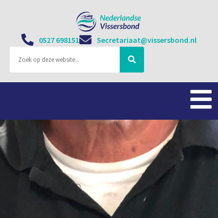
0527 698151
Secretariaat@vissersbond.nl