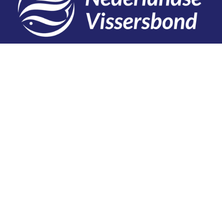
Contact
Telefoon: 0527 698151
E-mail: secretariaat@vissersbond.nl
Adres: Het spijk 20, 8321 WT Urk
Aanmelden voor weekjournaal