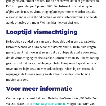
geldigheidsduur moet hebben. Tot op heden werd dat niet gehanteerd en
RVO corrigeert dat per 1 januari 2023. Dat betekent ook dat er bij de
afgifte van de nieuwe vismachtiging(en) leges moeten worden betaald.
Als Nederlandse Vissersbond hebben we deze lastenverzwaring onder de
aandacht gebracht, maar RVO kan hier niet van afwijken.
Looptijd vismachtiging
De looptijd verandert dus van een onbepaalde tijd in een bepaalde tijd.
Hierover hebben we als Nederlandse Vissersbond/PO Delta Zuid vragen
gesteld, want het moet niet zo zijn dat de onbepaalde tijd ervoor zorgt
dat de vismachtiging ter discussie kan komen te staan. RVO heeft daarop
geantwoord dat de vismachtiging volledig Europees is bepaald en ook
onveranderd blijft bestaan en wordt verlengd. Alleen bij een eventuele
wijziging in de EU-regelgeving zal de inhoud van de vismachtiging
moeten wijzigen.
Voor meer informatie
Contact opnemen met het team Nederlandse Vissersbond/PO Delta Zuid
via 0527-698151 of
secretariaat@vissersbond.nl
, vragen naar Durk van