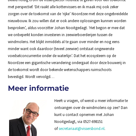
met perspectief. ‘Dit raakt alle kottervissers en ik maak mij ook zeker
zorgen over de toekomst van de ‘rijke’ Noordzee met deze ongebreidelde
nieuwbouw. Ik zou willen dat er ook andere oplossingen kunnen worden
besproken’, aldus voorzitter Johan Nooitgedagt. ‘Het begon er mee dat
we onbeperkt konden investeren in zeewierboerderijen tussen de
windmolens. Het blijkt inmiddels al te gaan over minder en nog eens
minder want ook daardoor (teveel zeewier) ontstaat ongewenste
voedselconcurrentie onder de waterlijn’. Dat het ecosysteem op de
Noordzee een gigantische verandering ondergaat door deze bouwerij in
de toekomst wordt door bekende wetenschappers ruimschoots
bevestigd. Wordt vervolgd…
Meer informatie
Heeft u vragen, of wenst u meer informatie te
ontvangen over de windmolens op zee? Dan
kunt u contact opnemen met Johan
Nooitgedagt, via 0527-698151
of
secretariaat@vissersbond.nl
.