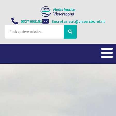
0527 698151
Secretariaat@vissersbond.nl