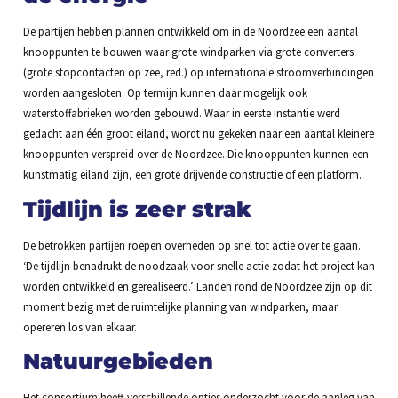
De partijen hebben plannen ontwikkeld om in de Noordzee een aantal
knooppunten te bouwen waar grote windparken via grote converters
(grote stopcontacten op zee, red.) op internationale stroomverbindingen
worden aangesloten. Op termijn kunnen daar mogelijk ook
waterstoffabrieken worden gebouwd. Waar in eerste instantie werd
gedacht aan één groot eiland, wordt nu gekeken naar een aantal kleinere
knooppunten verspreid over de Noordzee. Die knooppunten kunnen een
kunstmatig eiland zijn, een grote drijvende constructie of een platform.
Tijdlijn is zeer strak
De betrokken partijen roepen overheden op snel tot actie over te gaan.
‘De tijdlijn benadrukt de noodzaak voor snelle actie zodat het project kan
worden ontwikkeld en gerealiseerd.’ Landen rond de Noordzee zijn op dit
moment bezig met de ruimtelijke planning van windparken, maar
opereren los van elkaar.
Natuurgebieden
Het consortium heeft verschillende opties onderzocht voor de aanleg van