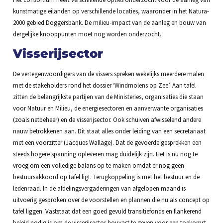
kunstmatige eilanden op verschillende locaties, waaronder in het Natura-
2000 gebied Doggersbank. De milieu-impact van de aanleg en bouw van
dergelijke knooppunten moet nog worden onderzocht.
Visserijsector
De vertegenwoordigers van de vissers spreken wekelijks meerdere malen
met de stakeholders rond het dossier ‘Windmolens op Zee’. Aan tafel
zitten de belangrijkste partijen van de Ministeries, organisaties die staan
voor Natuur en Milieu, de energiesectoren en aanverwante organisaties
(zoals netbeheer) en de visserijsector. Ook schuiven afwisselend andere
nauw betrokkenen aan. Dit staat alles onder leiding van een secretariaat
met een voorzitter (Jacques Wallage). Dat de gevoerde gesprekken een
steeds hogere spanning opleveren mag duidelijk zijn. Het is nu nog te
vroeg om een volledige balans op te maken omdat er nog geen
bestuursakkoord op tafel ligt. Terugkoppeling is met het bestuur en de
ledenraad. In de afdelingsvergaderingen van afgelopen maand is
uitvoerig gesproken over de voorstellen en plannen die nu als concept op
tafel liggen. Vaststaat dat een goed gevuld transitiefonds en flankerend
beleid nodig is om de visserijsector houvast te geven voor een toekomst