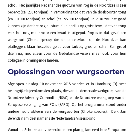
schol. Het jaarlijkse Nederlandse quotum van rog in de Noordzee is zeer
beperkt (ca. 200 ton/jaar) in verhouding tot dat van de doelsoorten tong
(ca. 10.000 ton/jaar) en schol (ca. 55.000 ton/jaar). In 2016 zou het goed
kunnen zijn dat het rog quotum al in april is opgevist terwijl dat van tong
en schol nog maar voor een kwart is uitgeput. Rog is in dat geval een
wurgsoort (Choke specie) die de platvisvloot op de Noordzee kan
platleggen. Maar hetzelfde geldt voor tarbot, griet en schar. Een groot
dilemma, niet alleen voor de Nederlandse vissers maar ook voor hun
collegae in omringende landen.
Oplossingen voor wurgsoorten
Afgelopen dinsdag 10 november 2015 vonden er in Hamburg (D) twee
belangrijke bijeenkomsten plaats, die van de demersale werkgroep van de
Noordzee Advisory Committe (NSAC) en de Noordzee werkgroep van de
Europese vereniging van PO’s (EAPO). Op het programma stond onder
andere het probleem van de wurgsoorten (Choke species). Derk Jan
Berends nam deel namens de Nederlandse Vissersbond.
Vanuit de Schotse aanvoersector is een plan gelanceerd hoe Europa om