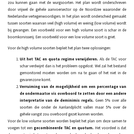
zou kunnen gaan met de wurgsoorten. Het plan wordt onderschreven
door vrijwel de gehele aanvoersector op de Noordzee waaronder de
Nederlandse vertegenwoordigers. In het plan wordt onderscheid gemaakt
tussen soorten waarvan veel (high volume) en weinig (low volume) wordt
bij gevangen. Een voorbeeld voor een high volume soort is schar in de
boomkorvisserij. Een voorbeeld voor een low volume soort is griet.
Voor de high volume soorten bepleit het plan twee oplossingen:
Uit het TAC en quota regime verwijderen.
Als de TAC voor
schar verdwijnt dan is het probleem opgelost. Wel zal het bestand
gemonitored moeten worden om na te gaan of het niet in de
gevarenzone komt.
Verruiming van de mogelijkheid om een percentage van
de ondermaatse vis overboord te zetten door een andere
interpretatie van de deminimis regels.
Geen 5% over alle
soorten die onder de Aanlandplicht vallen maar 5% over de
gehele vangst zou overboord gezet kunnen worden.
Voor de low volume soorten worden bepleit het plan om deze samen te
voegen tot een
gecombineerde TAC en quotum.
Het voordeel is dat