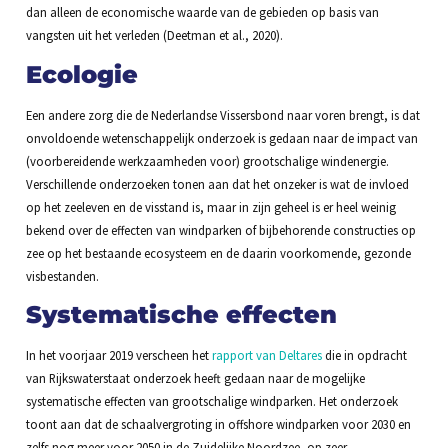
dan alleen de economische waarde van de gebieden op basis van
vangsten uit het verleden (Deetman et al., 2020).
Ecologie
Een andere zorg die de Nederlandse Vissersbond naar voren brengt, is dat
onvoldoende wetenschappelijk onderzoek is gedaan naar de impact van
(voorbereidende werkzaamheden voor) grootschalige windenergie.
Verschillende onderzoeken tonen aan dat het onzeker is wat de invloed
op het zeeleven en de visstand is, maar in zijn geheel is er heel weinig
bekend over de effecten van windparken of bijbehorende constructies op
zee op het bestaande ecosysteem en de daarin voorkomende, gezonde
visbestanden.
Systematische effecten
In het voorjaar 2019 verscheen het
rapport van Deltares
die in opdracht
van Rijkswaterstaat onderzoek heeft gedaan naar de mogelijke
systematische effecten van grootschalige windparken. Het onderzoek
toont aan dat de schaalvergroting in offshore windparken voor 2030 en
zelfs nog meer voor 2050 in de Zuidelijke Noordzee, op zeer