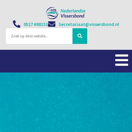
0527 698151
Secretariaat@vissersbond.nl