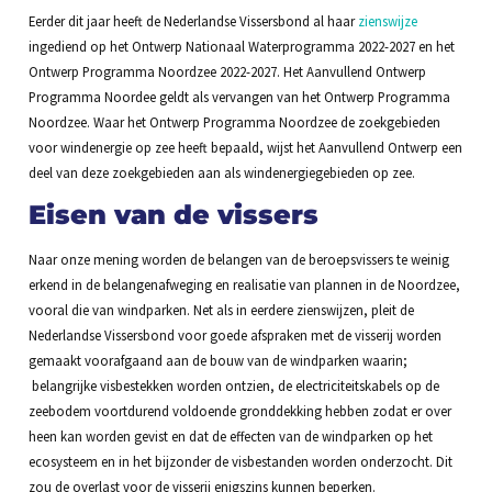
Eerder dit jaar heeft de Nederlandse Vissersbond al haar
zienswijze
ingediend op het Ontwerp Nationaal Waterprogramma 2022-2027 en het
Ontwerp Programma Noordzee 2022-2027. Het Aanvullend Ontwerp
Programma Noordee geldt als vervangen van het Ontwerp Programma
Noordzee. Waar het Ontwerp Programma Noordzee de zoekgebieden
voor windenergie op zee heeft bepaald, wijst het Aanvullend Ontwerp een
deel van deze zoekgebieden aan als windenergiegebieden op zee.
Eisen van de vissers
Naar onze mening worden de belangen van de beroepsvissers te weinig
erkend in de belangenafweging en realisatie van plannen in de Noordzee,
vooral die van windparken. Net als in eerdere zienswijzen, pleit de
Nederlandse Vissersbond voor goede afspraken met de visserij worden
gemaakt voorafgaand aan de bouw van de windparken waarin;
belangrijke visbestekken worden ontzien, de electriciteitskabels op de
zeebodem voortdurend voldoende gronddekking hebben zodat er over
heen kan worden gevist en dat de effecten van de windparken op het
ecosysteem en in het bijzonder de visbestanden worden onderzocht. Dit
zou de overlast voor de visserij enigszins kunnen beperken.