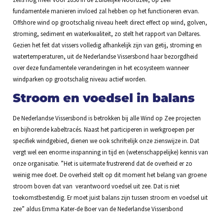
fundamentele manieren invloed zal hebben op het functioneren ervan.
Offshore wind op grootschalig niveau heeft direct effect op wind, golven,
stroming, sediment en waterkwaliteit, zo stelt het rapport van Deltares.
Gezien het feit dat vissers volledig afhankelijk zijn van getij, stroming en
watertemperaturen, uit de Nederlandse Vissersbond haar bezorgdheid
over deze fundamentele veranderingen in het ecosysteem wanneer
windparken op grootschalig niveau actief worden.
Stroom en voedsel in balans
De Nederlandse Vissersbond is betrokken bij alle Wind op Zee projecten
en bijhorende kabeltracés. Naast het participeren in werkgroepen per
specifiek windgebied, dienen we ook schriftelijk onze zienswijze in. Dat
vergt wel een enorme inspanning in tijd en (wetenschappelijke) kennis van
onze organisatie. ”Het is uitermate frustrerend dat de overheid er zo
weinig mee doet. De overheid stelt op dit moment het belang van groene
stroom boven dat van verantwoord voedsel uit zee. Dat is niet
toekomstbestendig. Er moet juist balans zijn tussen stroom en voedsel uit
zee” aldus Emma Kater-de Boer van de Nederlandse Vissersbond