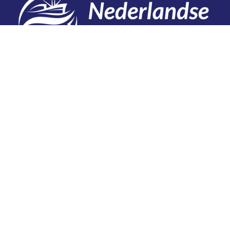
Contact
Telefoon: 0527 698151
E-mail: secretariaat@vissersbond.nl
Adres: Het spijk 20, 8321 WT Urk
Aanmelden voor weekjournaal