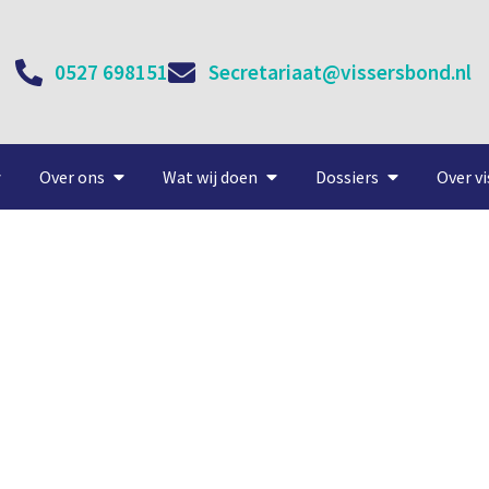
0527 698151
Secretariaat@vissersbond.nl
Over ons
Wat wij doen
Dossiers
Over vi