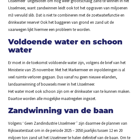
IJsselmeer’ uitgesloten om nog weer grootschalig zand te winnen in het
IJsselmeer, want zandwinnen leidt ook tot het opgraven van miljoenen
m3 vervuild slib. Dat is niet te combineren met de zoetwaterfunctie en
drinkwater reserve! Ook het baggeren van grond en zand uit de
vaarwegen lijkt hiermee een probleem te worden.
Voldoende water en schoon
water
Er moet in de toekomst voldoende water zijn, volgens de brief van het
Ministerie van 25 november. Met het Markermeer en inpolderingen is al
veel ruimte verloren gegaan. Dus vanaf nu geen nieuwe eilanden,
landaanwinning of bouwsels meer in het IJsselmeer.
Het water moet ook schoon zijn om er drinkwater van te kunnen maken.
Daartoe worden alle mogelijke maatregelen ingezet.
Zandwinning van de baan
Volgens ‘ Geen Zandindustrie IJsselmeer ’ zijn daarmee de plannen van
Rijkswaterstaat om in de periode 2025 – 2050 jaarlijks tussen 12 en 20
miljoen ton zand uit het IJsselmeer te halen definitief van de baan. Om te