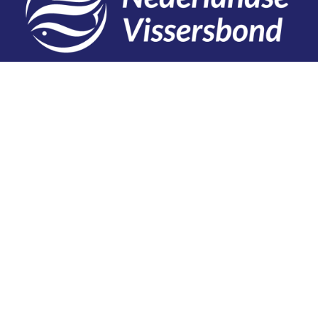
Contact
Telefoon: 0527 698151
E-mail: secretariaat@vissersbond.nl
Adres: Het spijk 20, 8321 WT Urk
Aanmelden voor weekjournaal