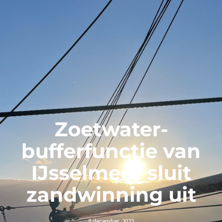
Zoetwater-
bufferfunctie van
IJsselmeer sluit
zandwinning uit
8 december, 2022