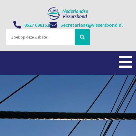
0527 698151
Secretariaat@vissersbond.nl