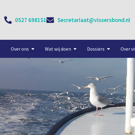
0527 698151
Secretariaat@vissersbond.nl
Over ons
Wat wij doen
Dossiers
Over vi