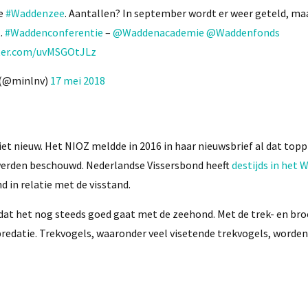
de
#Waddenzee
. Aantallen? In september wordt er weer geteld, maa
t
.
#Waddenconferentie
–
@Waddenacademie
@Waddenfonds
tter.com/uvMSGOtJLz
t (@minlnv)
17 mei 2018
iet nieuw. Het NIOZ meldde in 2016 in haar nieuwsbrief al dat top
 werden beschouwd. Nederlandse Vissersbond heeft
destijds in het 
in relatie met de visstand.
dat het nog steeds goed gaat met de zeehond. Met de trek- en br
redatie. Trekvogels, waaronder veel visetende trekvogels, worden