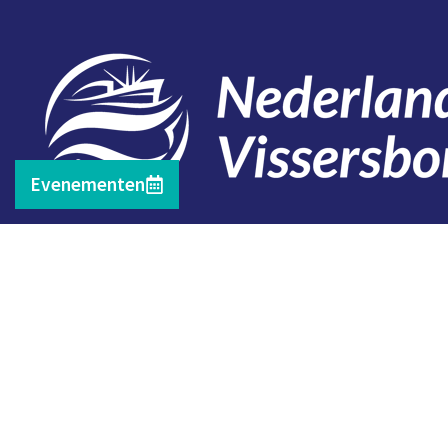
Evenementen
Contact
Telefoon: 0527 698151
E-mail: secretariaat@vissersbond.nl
Adres: Het spijk 20, 8321 WT Urk