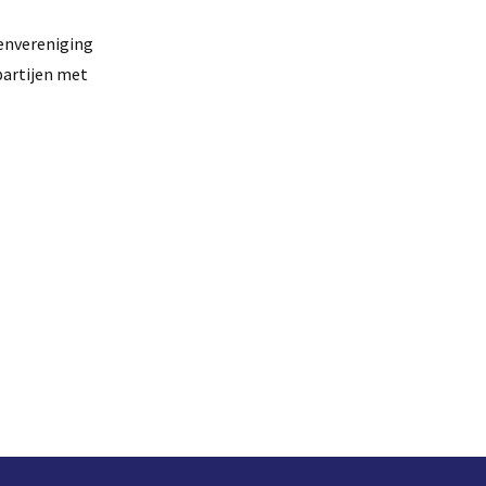
envereniging
partijen met