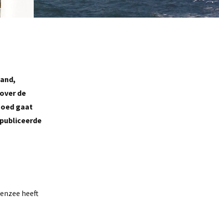
land,
 over de
goed gaat
epubliceerde
denzee heeft