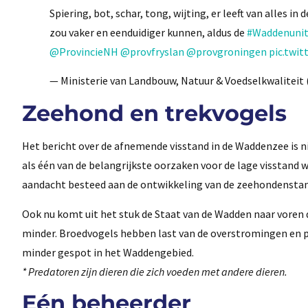
Spiering, bot, schar, tong, wijting, er leeft van alles in 
zou vaker en eenduidiger kunnen, aldus de
#Waddenuni
@ProvincieNH
@provfryslan
@provgroningen
pic.twi
— Ministerie van Landbouw, Natuur & Voedselkwalitei
Zeehond en trekvogels
Het bericht over de afnemende visstand in de Waddenzee is n
als één van de belangrijkste oorzaken voor de lage visstand
aandacht besteed aan de ontwikkeling van de zeehondenstand 
Ook nu komt uit het stuk de Staat van de Wadden naar voren 
minder. Broedvogels hebben last van de overstromingen en p
minder gespot in het Waddengebied.
* Predatoren zijn dieren die zich voeden met andere dieren.
Eén beheerder