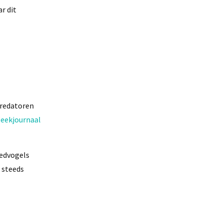
r dit
predatoren
Weekjournaal
oedvogels
 steeds