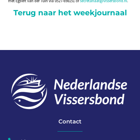
met Egbert van der Tuin via 0527-698151 of
secretariaat@vissersbond.nl
.
Terug naar het weekjournaal
Contact