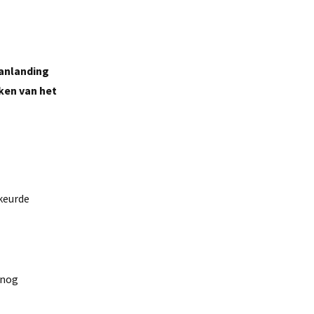
aanlanding
ken van het
keurde
e nog