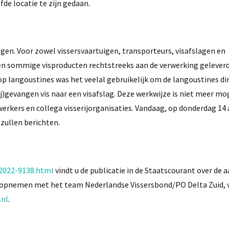
de locatie te zijn gedaan.
lgen. Voor zowel vissersvaartuigen, transporteurs, visafslagen en
n sommige visproducten rechtstreeks aan de verwerking geleverd
op langoustines was het veelal gebruikelijk om de langoustines di
j)gevangen vis naar een visafslag. Deze werkwijze is niet meer mog
kers en collega visserijorganisaties. Vandaag, op donderdag 14 a
zullen berichten.
-2022-9138.html
vindt u de publicatie in de Staatscourant over de
ct opnemen met het team Nederlandse Vissersbond/PO Delta Zuid, 
.nl
.