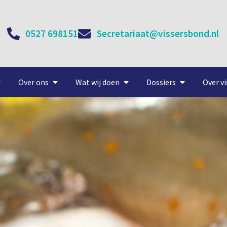
0527 698151
Secretariaat@vissersbond.nl
Over ons
Wat wij doen
Dossiers
Over vi