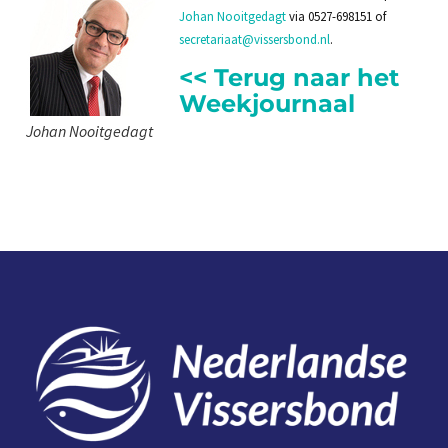
Johan Nooitgedagt
via 0527-698151 of
secretariaat@vissersbond.nl
.
<< Terug naar het
Weekjournaal
Johan Nooitgedagt