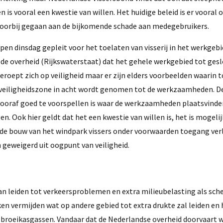
s vooral een kwestie van willen. Het huidige beleid is er vooral 
oorbij gegaan aan de bijkomende schade aan medegebruikers.
en dinsdag gepleit voor het toelaten van visserij in het werkgebi
 de overheid (Rijkswaterstaat) dat het gehele werkgebied tot ges
beroept zich op veiligheid maar er zijn elders voorbeelden waarin
en veiligheidszone in acht wordt genomen tot de werkzaamheden. D
vooraf goed te voorspellen is waar de werkzaamheden plaatsvinde
. Ook hier geldt dat het een kwestie van willen is, het is mogelijk
s de bouw van het windpark vissers onder voorwaarden toegang verl
geweigerd uit oogpunt van veiligheid.
an leiden tot verkeersproblemen en extra milieubelasting als sc
n vermijden wat op andere gebied tot extra drukte zal leiden en
n broeikasgassen. Vandaar dat de Nederlandse overheid doorvaart 