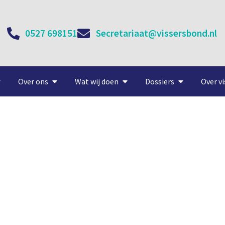
0527 698151
Secretariaat@vissersbond.nl
Over ons
Wat wij doen
Dossiers
Over vi