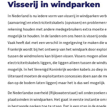
Visserij in windparken
In Nederland is nu iedere vorm van visserij in windparken v
(aanvaring) en electriciteitskabels (opvissen) en problemen 
rekening houden met andere medegebruikers extra moeite en 
mogelijk te houden. In de landen om ons heen is visserij onda
Vaak heeft dat met een verschil in regelgeving te maken die
Frankrijk wordt bij het ontwerp van het windpark door explo
tussen de windmolens kan blijven vissen. Vissers mogen alle
electriciteitskabels liggen, die liggen alleen tussen de wind
mogelijk. In het Verenigd Koninkrijk worden kabels zo diep i
Uiteraard moeten de exploitanten concessies doen aan de me
dan op de bodem laten liggen) maar het is dus wel mogelijk.
De Nederlandse overheid (Rijkswaterstaat) wil onderzoeken 
plaatsvinden in windparken. Het gaat in eerste instantie om 
in bestaande parken toe te staan. Dat is een stap in de goede