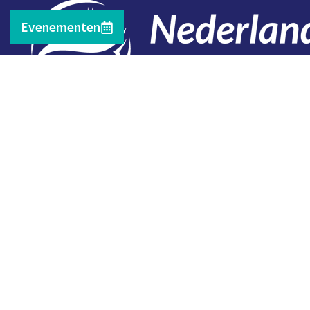
Evenementen
Contact
Telefoon: 0527 698151
E-mail: secretariaat@vissersbond.nl
Adres: Het spijk 20, 8321 WT Urk