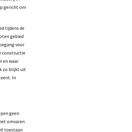
op gericht om
ed tijdens de
loten gebied
 toegang voor
e constructie
n en waar
 zo blijkt uit
eent. In
hepen geen
 het omvaren
wil toestaan