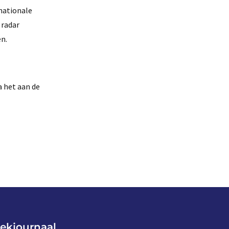
nationale
 radar
n.
a het aan de
ekjournaal