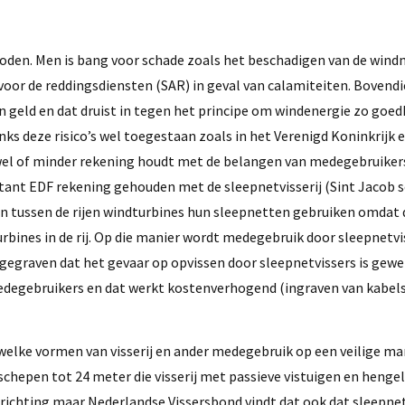
erboden. Men is bang voor schade zoals het beschadigen van de win
voor de reddingsdiensten (SAR) in geval van calamiteiten. Bovend
geld en dat druist in tegen het principe om windenergie zo goe
nks deze risico’s wel toegestaan zoals in het Verenigd Koninkrijk e
 wel of minder rekening houdt met de belangen van medegebruikers
itant EDF rekening gehouden met de sleepnetvisserij (Sint Jacob s
en tussen de rijen windturbines hun sleepnetten gebruiken omdat
turbines in de rij. Op die manier wordt medegebruik door sleepnetvi
ngegraven dat het gevaar op opvissen door sleepnetvissers is gewe
degebruikers en dat werkt kostenverhogend (ingraven van kabels 
welke vormen van visserij en ander medegebruik op een veilige m
schepen tot 24 meter die visserij met passieve vistuigen en heng
 richting maar Nederlandse Vissersbond vindt dat ook dat sleepnetv