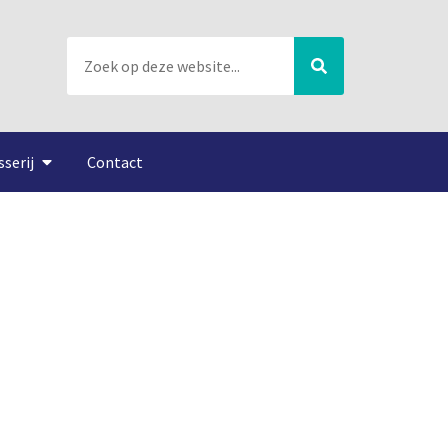
sserij
Contact