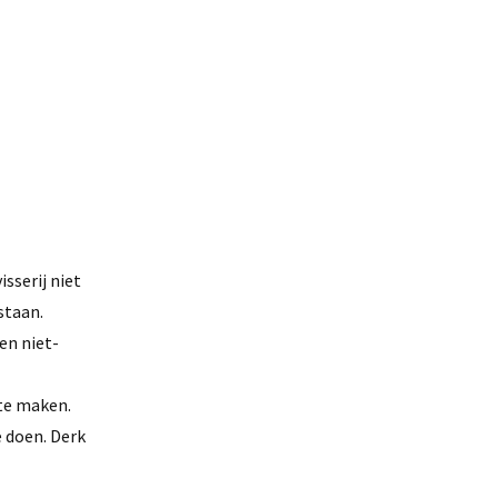
sserij niet
staan.
en niet-
 te maken.
 doen. Derk