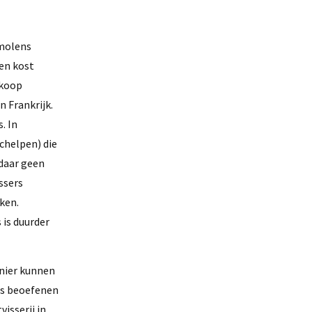
dmolens
ien kost
dkoop
n Frankrijk.
. In
chelpen) die
 daar geen
ssers
ken.
is duurder
anier kunnen
els beoefenen
isserij in