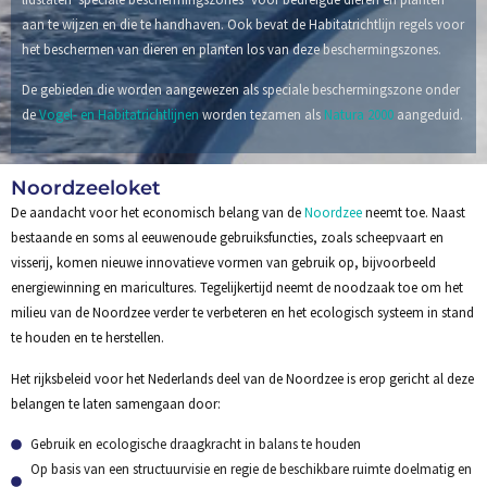
aan te wijzen en die te handhaven. Ook bevat de Habitatrichtlijn regels voor
het beschermen van dieren en planten los van deze beschermingszones.
De gebieden die worden aangewezen als speciale beschermingszone onder
de
Vogel- en Habitatrichtlijnen
worden tezamen als
Natura 2000
aangeduid.
Noordzeeloket
De aandacht voor het economisch belang van de
Noordzee
neemt toe. Naast
bestaande en soms al eeuwenoude gebruiksfuncties, zoals scheepvaart en
visserij, komen nieuwe innovatieve vormen van gebruik op, bijvoorbeeld
energiewinning en maricultures. Tegelijkertijd neemt de noodzaak toe om het
milieu van de Noordzee verder te verbeteren en het ecologisch systeem in stand
te houden en te herstellen.
Het rijksbeleid voor het Nederlands deel van de Noordzee is erop gericht al deze
belangen te laten samengaan door:
Gebruik en ecologische draagkracht in balans te houden
Op basis van een structuurvisie en regie de beschikbare ruimte doelmatig en