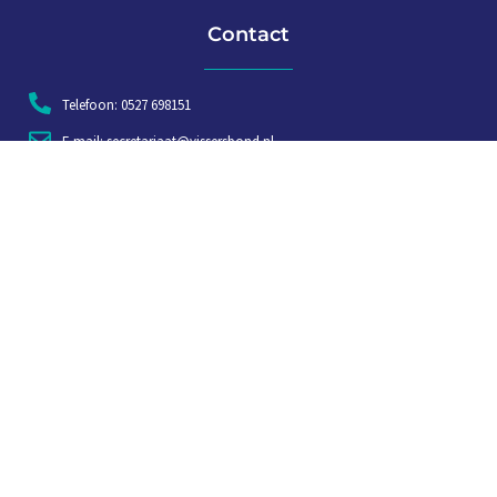
Contact
Telefoon: 0527 698151
E-mail: secretariaat@vissersbond.nl
Adres: Het spijk 20, 8321 WT Urk
Aanmelden voor weekjournaal