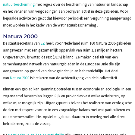
natuurbescherming
met regels over de bescherming van natuur en landschap
en het verlenen van vergoedingen aan bedrijven actief in deze gebieden. Voor
bepaalde activiteiten geldt dat hiervoor periodiek een vergunning aangevraagd
moet worden in het kader van de Wet natuurbescherming .
Natura 2000
De staatssecretaris van
EZ
heeft voor Nederland ruim 160 Natura 2000-gebieden
aangewezen met een gezamenlijk oppervlak van ruim 1,1 miljoen hectare.
Ongeveer 69% is water, de rest (31%) is land. Ze maken deel uit van een
samenhangend netwerk van natuurgebieden in de Europese Unie die zijn
aangewezen op grond van de vogelrichtlijn en habitatrichtlijn. Het doel
van
Natura 2000
is het keren van de achteruitgang van de biodiversiteit.
Binnen een gebied kan spanning optreden tussen economie en ecologie. In een
zogenaamd beheerplan leggen Rijk en provincies vast welke activiteiten, op
welke wijze mogelijk zijn. Uitgangspunt is telkens het realiseren van ecologische
doelen met respect voor en in een zorgvuldige balans met wat particulieren en
ondernemers willen. Het opstellen gebeurt daarom in overleg met alle direct
betrokkenen, zoals de visserij.
De
Vogelrichtlijn en de Habitatrichtlijn
zijn wetten die door de Europese Unie