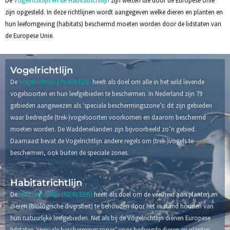
zijn opgesteld. In deze richtlijnen wordt aangegeven welke dieren en planten en
hun leefomgeving (habitats) beschermd moeten worden door de lidstaten van
de Europese Unie.
Vogelrichtlijn
De
Vogelrichtlijn (79/409/EEG)
heeft als doel om alle in het wild levende
vogelsoorten en hun leefgebieden te beschermen. In Nederland zijn 79
gebieden aangewezen als ‘speciale beschermingszone’s: dit zijn gebieden
waar bedreigde (trek-)vogelsoorten voorkomen en daarom beschermd
moeten worden. De Waddeneilanden zijn bijvoorbeeld zo’n gebied.
Daarnaast bevat de Vogelrichtlijn andere regels om (trek-)vogels te
beschermen, ook buiten de speciale zones.
Habitatrichtlijn
De
Habitatrichtlijn (92/43/EEG)
heeft als doel om de veelheid aan planten en
dieren (biologische diversiteit) te behouden door het in stand houden van
hun natuurlijke leefgebieden. Net als bij de Vogelrichtlijn dienen Europese
lidstaten ‘speciale beschermingszones’ voor bedreigde dieren en planten