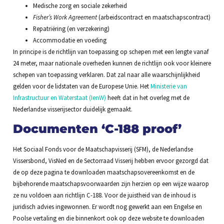
Medische zorg en sociale zekerheid
Fisher’s Work Agreement
(arbeidscontract en maatschapscontract)
Repatriëring (en verzekering)
Accommodatie en voeding
In principe is de richtlijn van toepassing op schepen met een lengte vanaf
24 meter, maar nationale overheden kunnen de richtlijn ook voor kleinere
schepen van toepassing verklaren. Dat zal naar alle waarschijnlijkheid
gelden voor de lidstaten van de Europese Unie. Het
Ministerie van
Infrastructuur en Waterstaat (IenW)
heeft dat in het overleg met de
Nederlandse visserijsector duidelijk gemaakt.
Documenten ‘C-188 proof’
Het Sociaal Fonds voor de Maatschapvisserij (SFM), de Nederlandse
Vissersbond, VisNed en de Sectorraad Visserij hebben ervoor gezorgd dat
de op deze pagina te downloaden maatschapsovereenkomst en de
bijbehorende maatschapsvoorwaarden zijn herzien op een wijze waarop
ze nu voldoen aan richtlijn C-188. Voor de juistheid van de inhoud is
juridisch advies ingewonnen. Er wordt nog gewerkt aan een Engelse en
Poolse vertaling en die binnenkort ook op deze website te downloaden